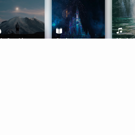
ife Coaching
Stories
Music 
More
Get Started
Gift Aura
Get Started