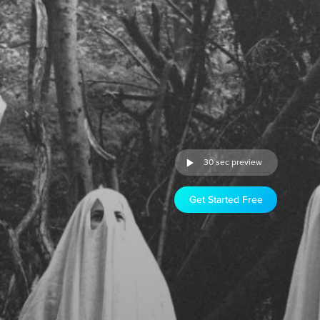
30 sec preview
Get Started Free