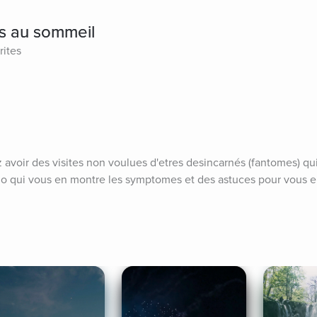
és au sommeil
rites
voir des visites non voulues d'etres desincarnés (fantomes) qui
dio qui vous en montre les symptomes et des astuces pour vous en 