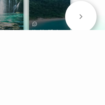
& Sounds
Healthy Mind
Follow Us