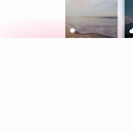
Meditation
L
Aura
Explore