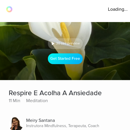
Loading...
30 sec preview
Get Started Free
Respire E Acolha A Ansiedade
11 Min
Meditation
Meiry Santana
Instrutora Mindfulness, Terapeuta, Coach