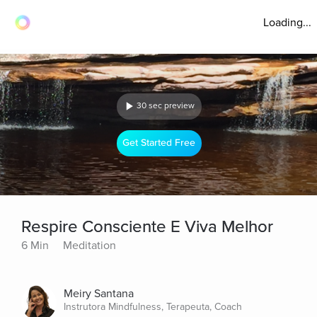
Loading...
30 sec preview
Get Started Free
Respire Consciente E Viva Melhor
6 Min
Meditation
Meiry Santana
Instrutora Mindfulness, Terapeuta, Coach