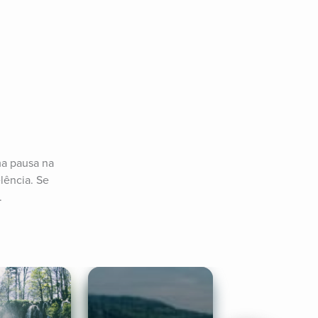
a pausa na 
ência. Se 
.