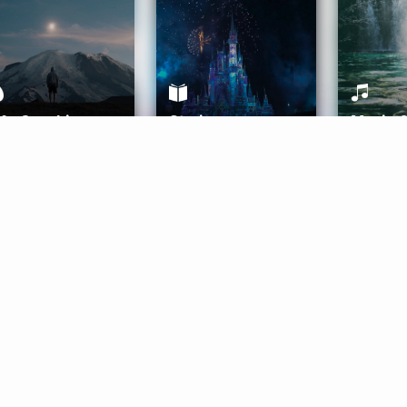
ife Coaching
Stories
Music 
More
Get Started
Gift Aura
Get Started