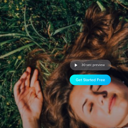
30 sec preview
Get Started Free