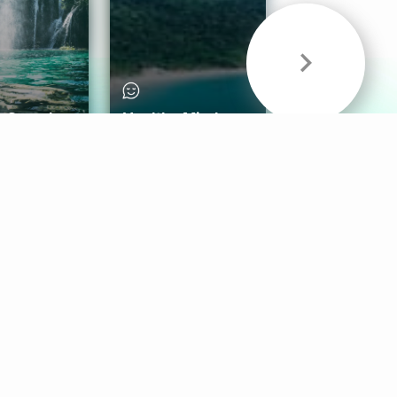
& Sounds
Healthy Mind
Follow Us