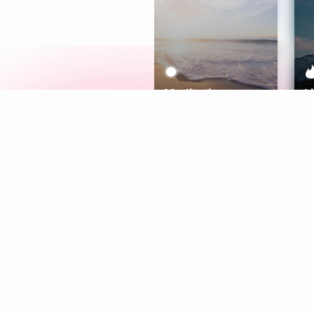
Meditation
L
Aura
Explore