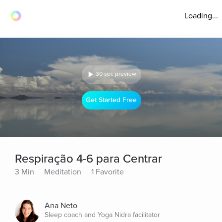
Loading...
30 sec preview
Get Started Free
Respiração 4-6 para Centrar
3 Min
Meditation
1 Favorite
Ana Neto
Sleep coach and Yoga Nidra facilitator