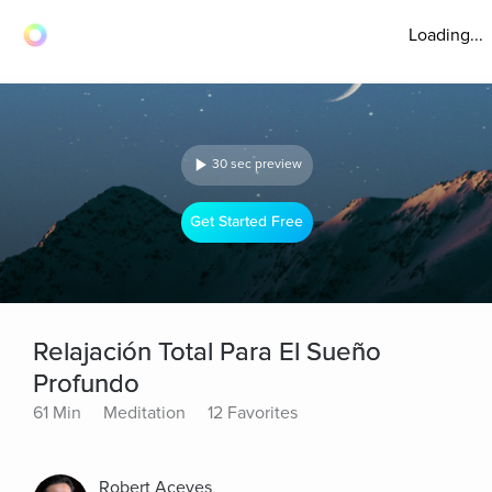
Loading...
30 sec preview
Get Started Free
Relajación Total Para El Sueño
Profundo
61 Min
Meditation
12 Favorites
Robert Aceves