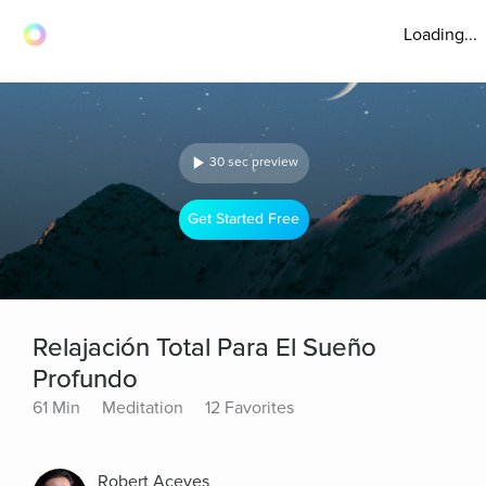
Loading...
30 sec preview
Get Started Free
Relajación Total Para El Sueño
Profundo
61 Min
Meditation
12 Favorites
Robert Aceves