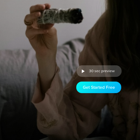
30 sec preview
Get Started Free