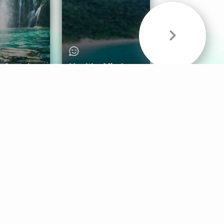
& Sounds
Healthy Mind
Follow Us