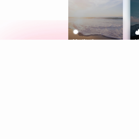
Meditation
L
Aura
Explore