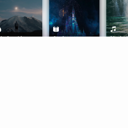
ife Coaching
Stories
Music 
More
Get Started
Gift Aura
Get Started