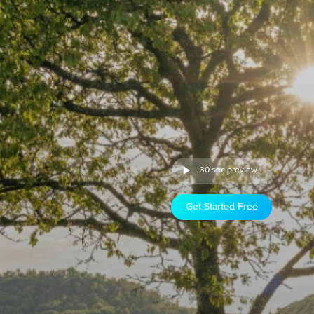
30 sec preview
Get Started Free