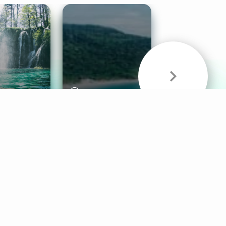
& Sounds
Healthy Mind