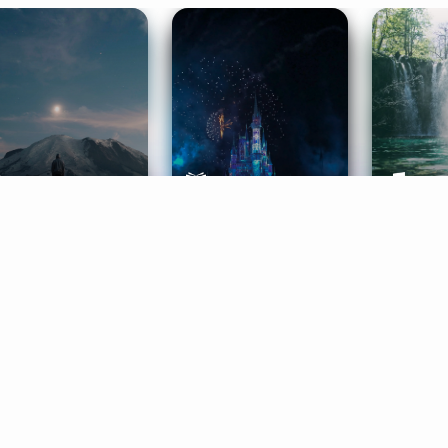
ife Coaching
Stories
Music 