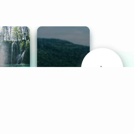
& Sounds
Healthy Mind