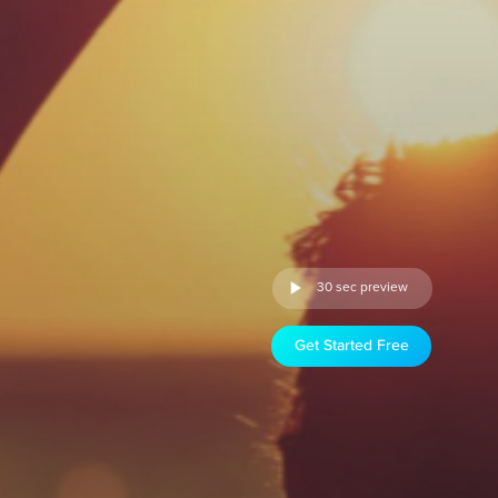
30 sec preview
Get Started Free