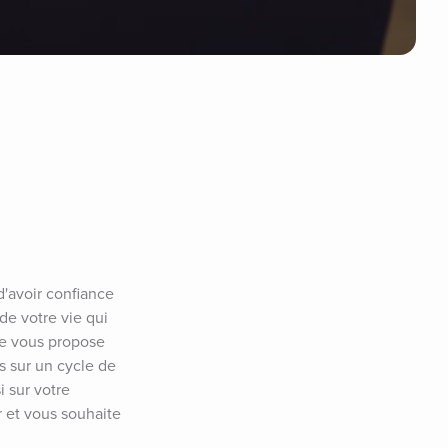
'avoir confiance 
e votre vie qui 
Je vous propose 
s sur un cycle de 
 sur votre 
 et vous souhaite 