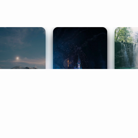
ife Coaching
Stories
Music 