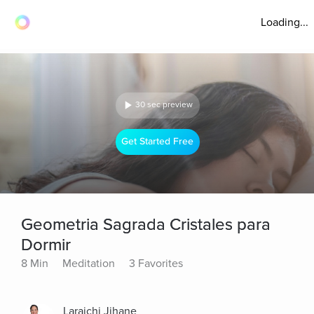
Loading...
30 sec preview
Get Started Free
Geometria Sagrada Cristales para
Dormir
8 Min
Meditation
3 Favorites
Laraichi Jihane