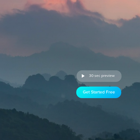
30 sec preview
Get Started Free