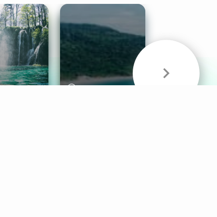
& Sounds
Healthy Mind