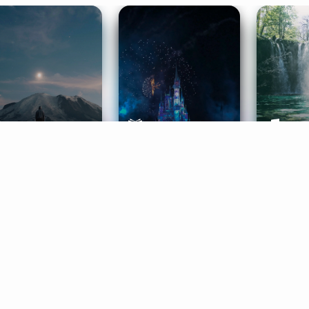
ife Coaching
Stories
Music 