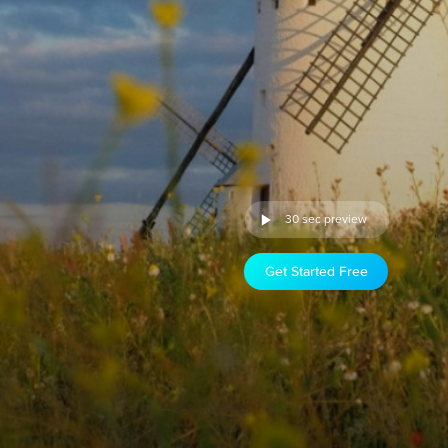
30 sec preview
Get Started Free