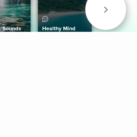
& Sounds
Healthy Mind
Follow Us
 App