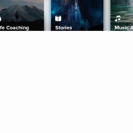
ife Coaching
Stories
Music 
More
Get Started
Gift Aura
Get Started
Redeem Gift Code
Gift Card Terms
Download IOS