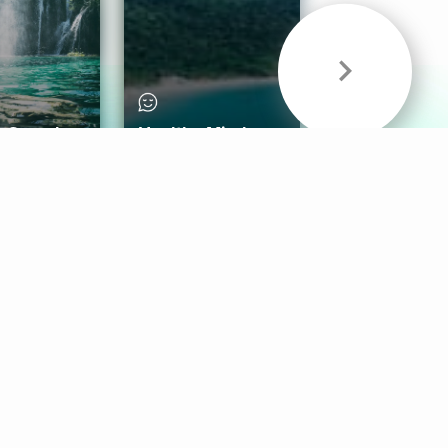
& Sounds
Healthy Mind
Follow Us