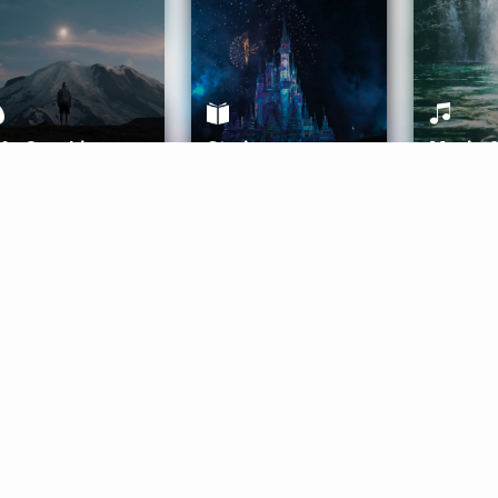
ife Coaching
Stories
Music 
More
Get Started
Gift Aura
Get Started