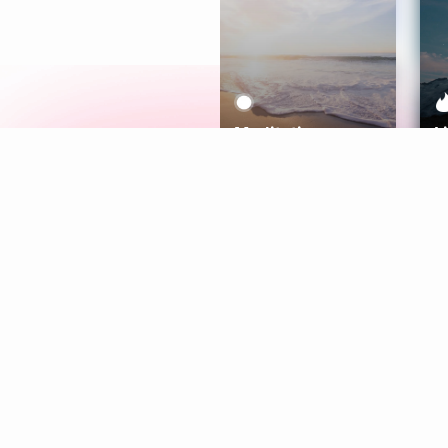
Meditation
L
Aura
Explore