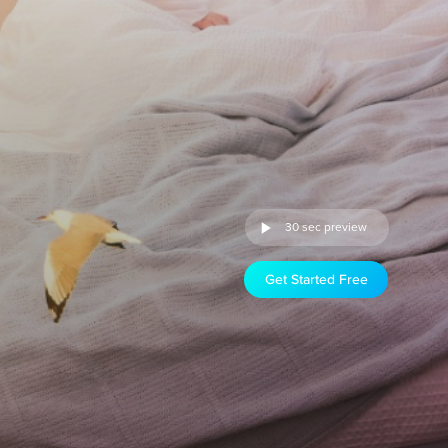
30 sec preview
Get Started Free