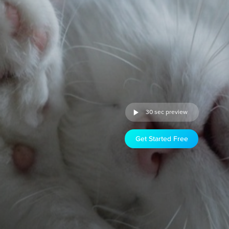
30 sec preview
Get Started Free