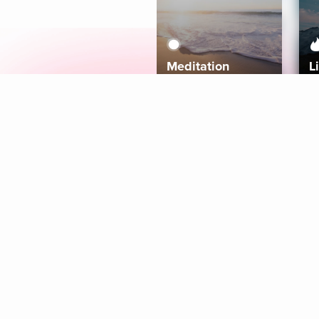
Meditation
L
Aura
Explore
Coaches
Tracks