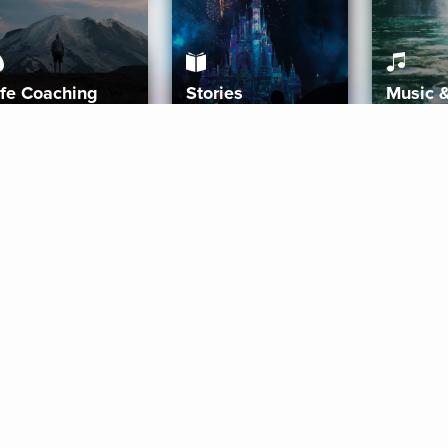
ife Coaching
Stories
Music 
More
Get Started
Gift Aura
Get Started
Redeem Gift Code
Gift Card Terms
Download IOS