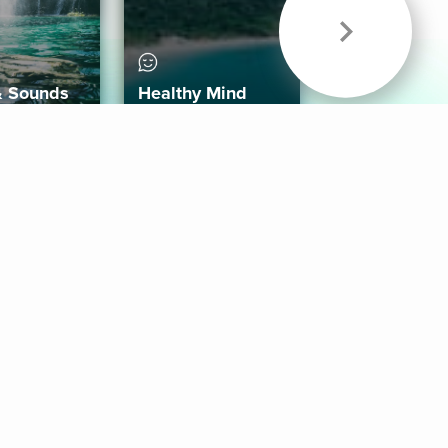
& Sounds
Healthy Mind
Follow Us
 App