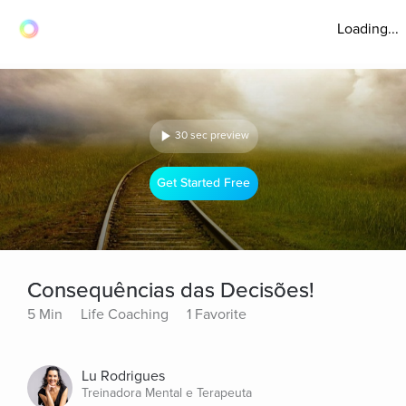
Loading...
30 sec preview
Get Started Free
Consequências das Decisões!
5 Min
Life Coaching
1 Favorite
Lu Rodrigues
Treinadora Mental e Terapeuta