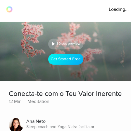
Loading...
30 sec preview
Get Started Free
Conecta-te com o Teu Valor Inerente
12 Min
Meditation
Ana Neto
Sleep coach and Yoga Nidra facilitator