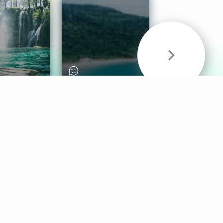
& Sounds
Healthy Mind
Follow Us