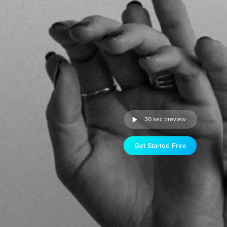
30 sec preview
Get Started Free