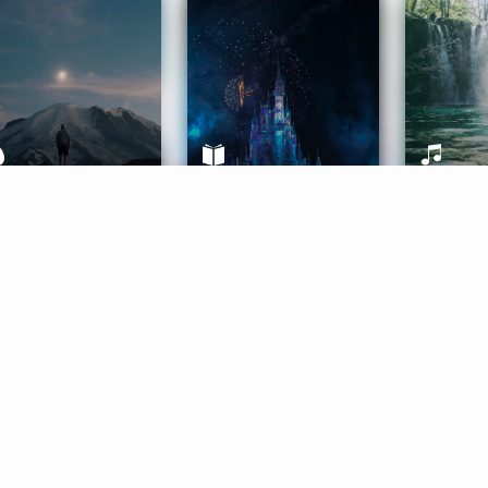
ife Coaching
Stories
Music 
More
Get Started