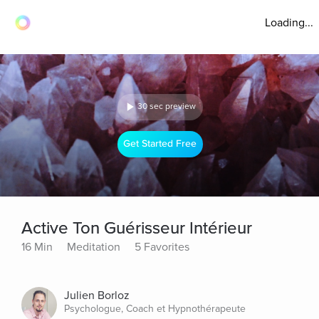
Loading...
30 sec preview
Get Started Free
Active Ton Guérisseur Intérieur
16 Min
Meditation
5 Favorites
Julien Borloz
Psychologue, Coach et Hypnothérapeute