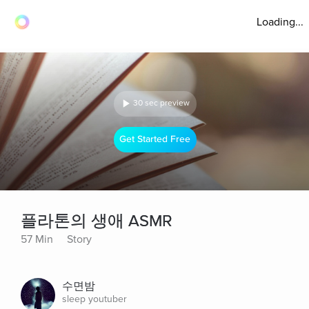
Loading...
30 sec preview
Get Started Free
플라톤의 생애 ASMR
57 Min
Story
수면밤
sleep youtuber