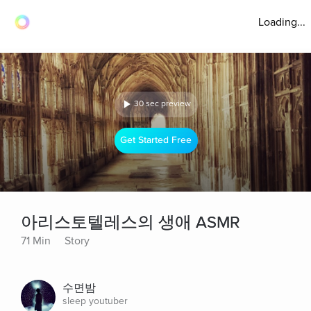
Loading...
30 sec preview
Get Started Free
아리스토텔레스의 생애 ASMR
71 Min
Story
수면밤
sleep youtuber