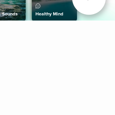
& Sounds
Healthy Mind
Follow Us
 App
roid App