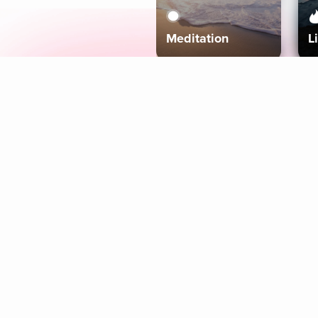
Meditation
L
Aura
Explore
Coaches
Tracks
Topics