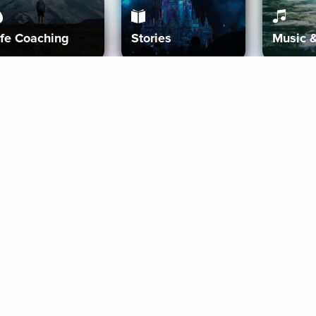
ife Coaching
Stories
Music 
More
Get Started
Gift Aura
Get Started
Redeem Gift Code
Gift Card Terms
Download IOS
Privacy Policy
Download And