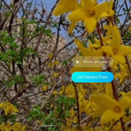
30 sec preview
Get Started Free