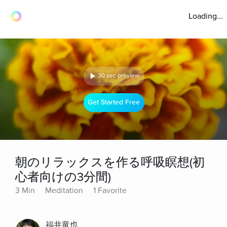
Loading...
30 sec preview
Get Started Free
朝のリラックスを作る呼吸瞑想(初
心者向けの3分間)
3 Min
Meditation
1 Favorite
福井竜也