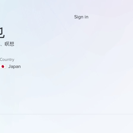
Sign in
也
、瞑想
Country
Japan