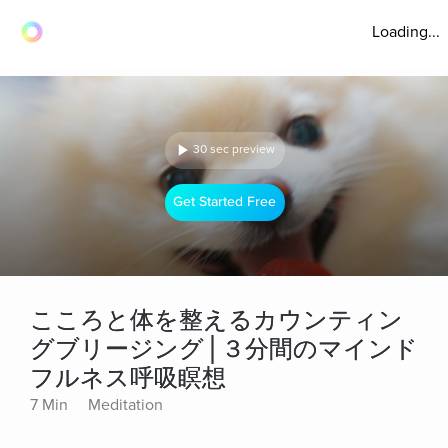
Loading...
30 sec preview
Get Started Free
こころと体を整えるカウンティン
グブリージング│３分間のマインド
フルネス呼吸瞑想
7 Min
Meditation