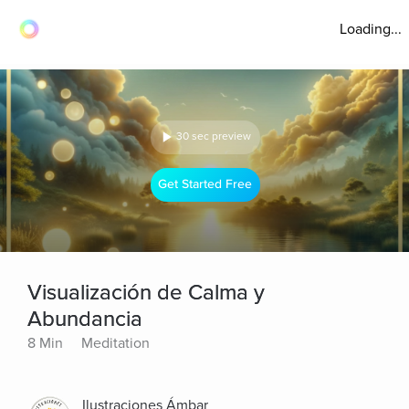
Loading...
30 sec preview
Get Started Free
Visualización de Calma y
Abundancia
8 Min
Meditation
Ilustraciones Ámbar