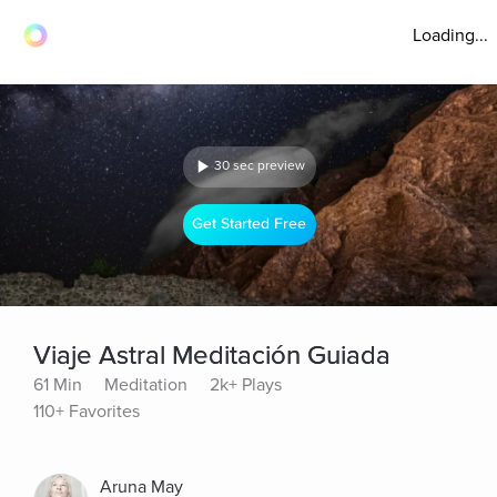
Loading...
30 sec preview
Get Started Free
Viaje Astral Meditación Guiada
61 Min
Meditation
2k+ Plays
110+ Favorites
Aruna May