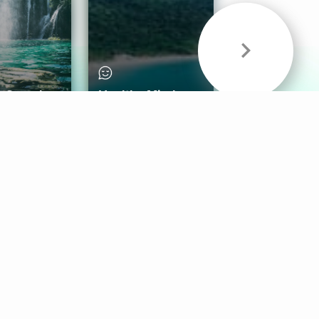
& Sounds
Healthy Mind
Follow Us