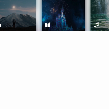
ife Coaching
Stories
Music 
More
Get Started
Gift Aura
Get Started