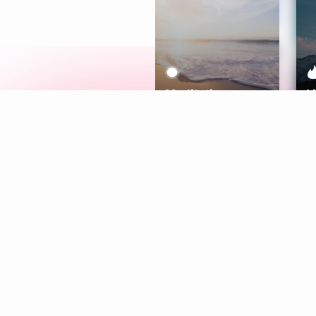
Meditation
L
Aura
Explore