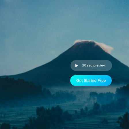
30 sec preview
Get Started Free