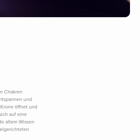
en Chakren 
Entspannen und 
Krone öffnet und 
ich auf eine 
de altem Wissen 
lgerichteten 