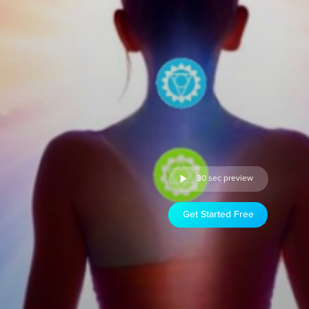
30 sec preview
Get Started Free