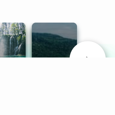
& Sounds
Healthy Mind