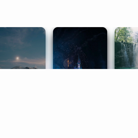
ife Coaching
Stories
Music 