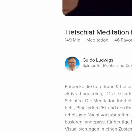
Tiefschlaf Meditation 
149 Min
Meditation
46 Favor
Guido Ludwigs
Spiritueller Mentor und Co
Entdecke die tiefe Ruhe & heilen
aktiviert und reinigt. Diese sanf
Schlafen. Die Meditation führt d
heilt, Blockaden löst und den En
erholsame Nacht vorzubereiten. 
basieren, angepasst für heutige
Visualisierungen in einen Zustan