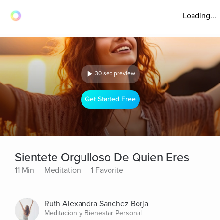
Loading...
30 sec preview
Get Started Free
Sientete Orgulloso De Quien Eres
11 Min
Meditation
1 Favorite
Ruth Alexandra Sanchez Borja
Meditacion y Bienestar Personal