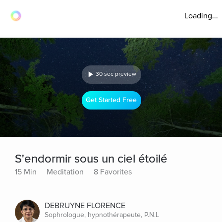
Loading...
30 sec preview
Get Started Free
S'endormir sous un ciel étoilé
15 Min
Meditation
8 Favorites
DEBRUYNE FLORENCE
Sophrologue, hypnothérapeute, P.N.L