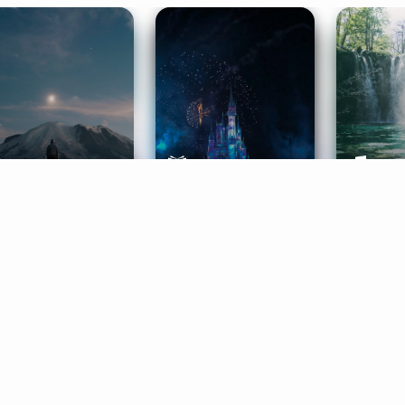
ife Coaching
Stories
Music 