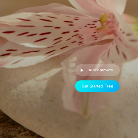
30 sec preview
Get Started Free