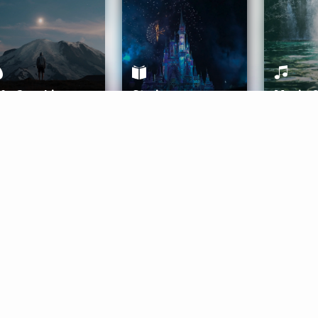
ife Coaching
Stories
Music 
More
Get Started
Gift Aura
Get Started