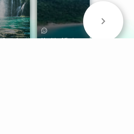
& Sounds
Healthy Mind
Follow Us