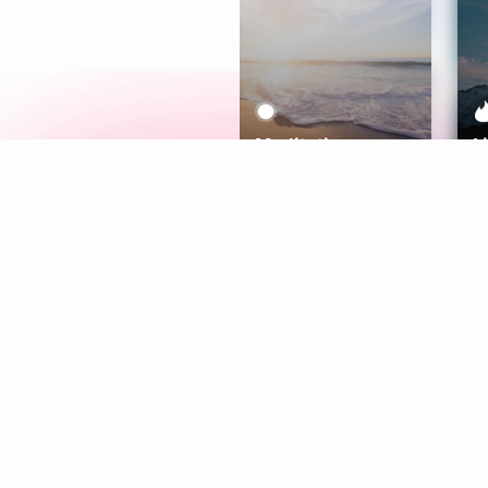
Meditation
L
Aura
Explore