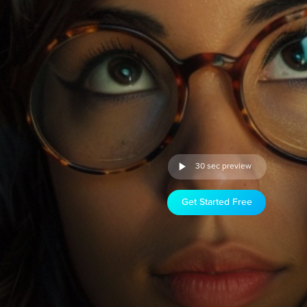
30 sec preview
Get Started Free