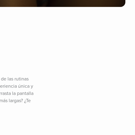
e las rutinas 
riencia única y 
asta la pantalla 
ás largas? ¿Te 