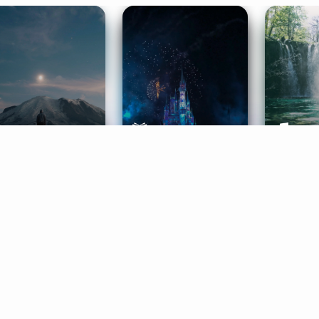
ife Coaching
Stories
Music 