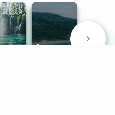
& Sounds
Healthy Mind