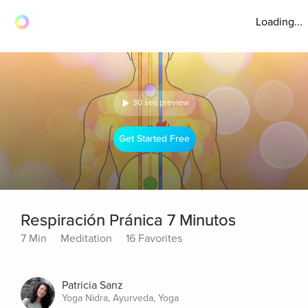
Loading...
30 sec preview
Get Started Free
Respiración Pránica 7 Minutos
7 Min
Meditation
16 Favorites
Patricia Sanz
Yoga Nidra, Ayurveda, Yoga