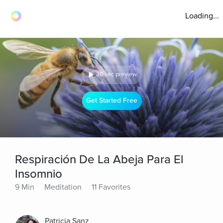
Loading...
30 sec preview
Get Started Free
Respiración De La Abeja Para El
Insomnio
9 Min
Meditation
11 Favorites
Patricia Sanz