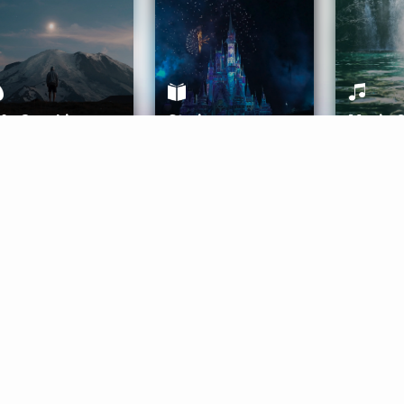
ife Coaching
Stories
Music 
More
Get Started
Gift Aura
Get Started