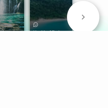
& Sounds
Healthy Mind
Follow Us