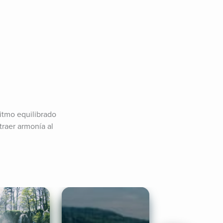
itmo equilibrado 
raer armonía al 