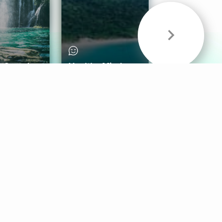
& Sounds
Healthy Mind
Follow Us