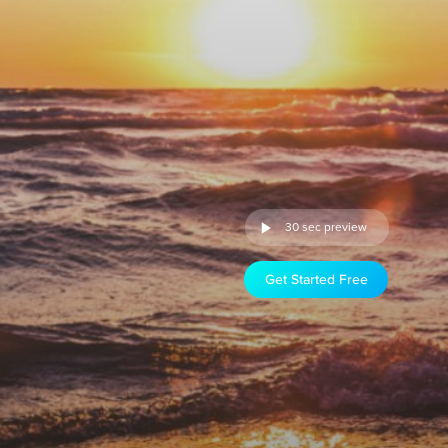
30 sec preview
Get Started Free