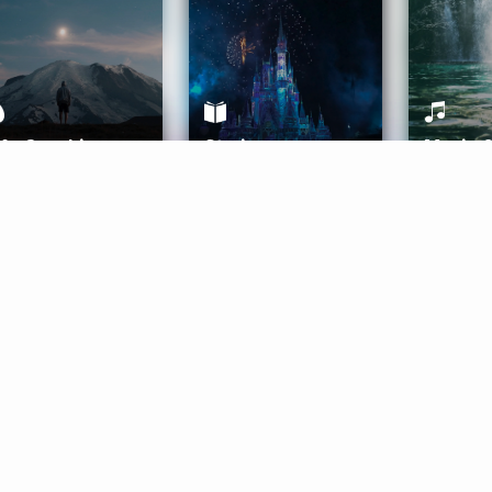
ife Coaching
Stories
Music 
More
Get Started
Gift Aura
Get Started