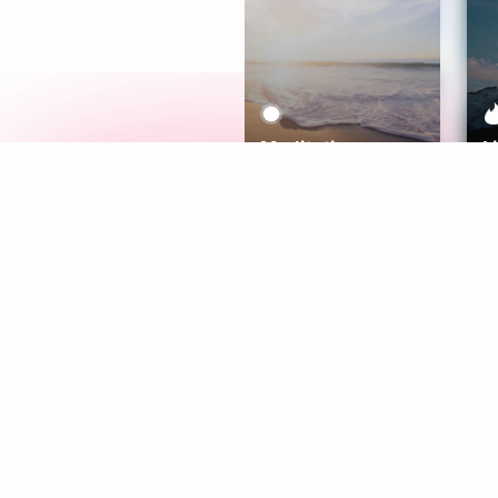
Meditation
L
Aura
Explore