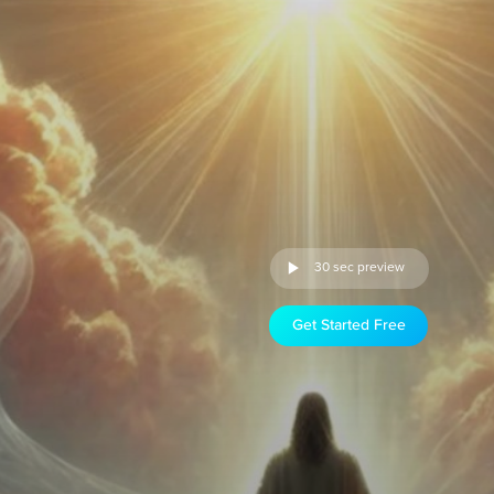
30 sec preview
Get Started Free