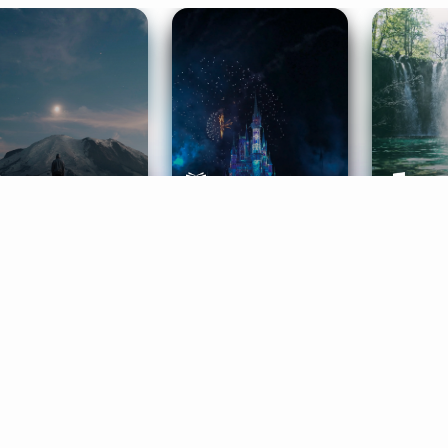
ife Coaching
Stories
Music 