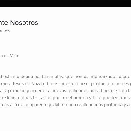
nte Nosotros
rites
ón de Vida
d está moldeada por la narrativa que hemos interiorizado, lo que 
vemos. Jesús de Nazareth nos muestra que el perdón, cuando es 
la separación y acceder a nuevas realidades más alineadas con la
e limitaciones físicas, el poder del perdón y la fe pueden transf
más allá de lo aparente y vivir en una realidad más profunda y a