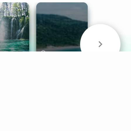
& Sounds
Healthy Mind