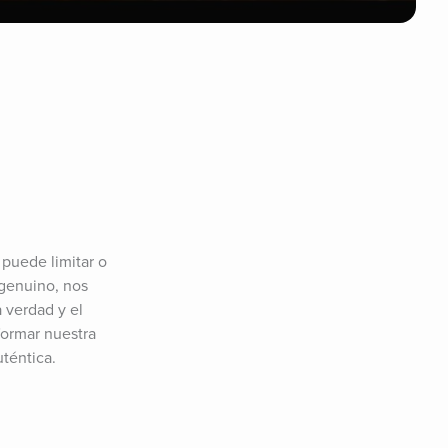
puede limitar o 
genuino, nos 
 verdad y el 
ormar nuestra 
uténtica.