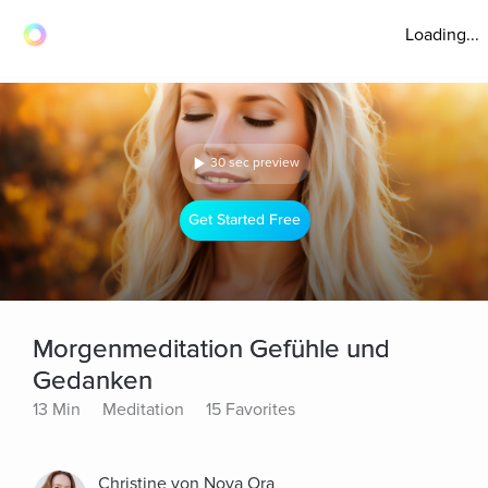
Loading...
30 sec preview
Get Started Free
Morgenmeditation Gefühle und
Gedanken
13 Min
Meditation
15 Favorites
Christine von Nova Ora