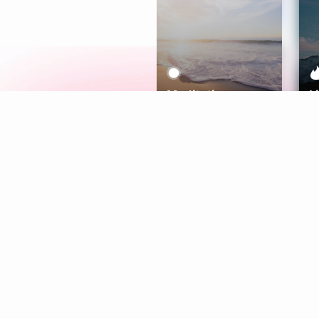
Meditation
L
Aura
Explore