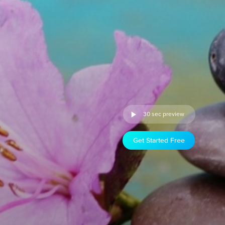
30 sec preview
Get Started Free