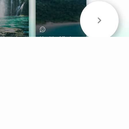
& Sounds
Healthy Mind
Follow Us