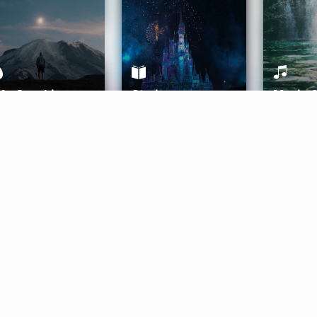
ife Coaching
Stories
Music 
More
Get Started
Gift Aura
Get Started