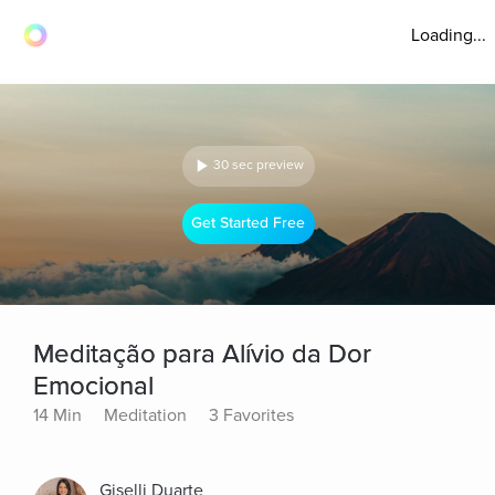
Loading...
30 sec preview
Get Started Free
Meditação para Alívio da Dor
Emocional
14 Min
Meditation
3 Favorites
Giselli Duarte