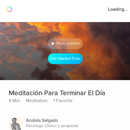
Loading...
30 sec preview
Get Started Free
Meditación Para Terminar El Día
9 Min
Meditation
1 Favorite
Andrés Salgado
Psicólogo Clínico y terapeuta