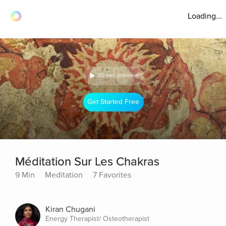
Loading...
30 sec preview
Get Started Free
Méditation Sur Les Chakras
9 Min
Meditation
7 Favorites
Kiran Chugani
Energy Therapist/ Osteotherapist