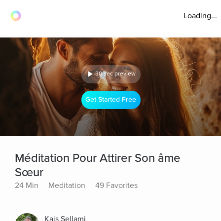
Loading...
30 sec preview
Get Started Free
Méditation Pour Attirer Son âme
Sœur
24 Min
Meditation
49 Favorites
Kais Sellami