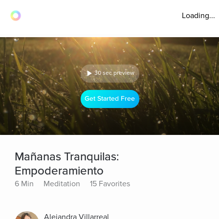
Loading...
30 sec preview
Get Started Free
Mañanas Tranquilas:
Empoderamiento
6 Min
Meditation
15 Favorites
Alejandra Villarreal