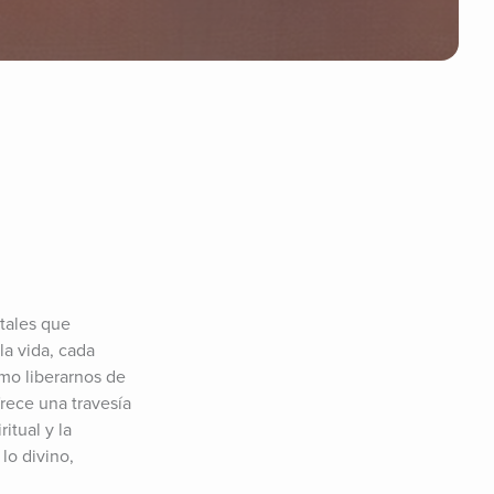
tales que 
a vida, cada 
o liberarnos de 
rece una travesía 
tual y la 
o divino, 