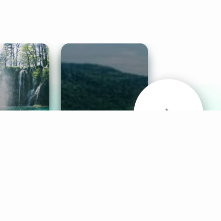
& Sounds
Healthy Mind