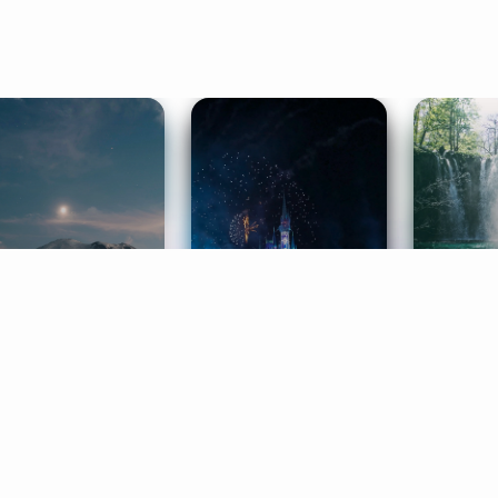
ife Coaching
Stories
Music 