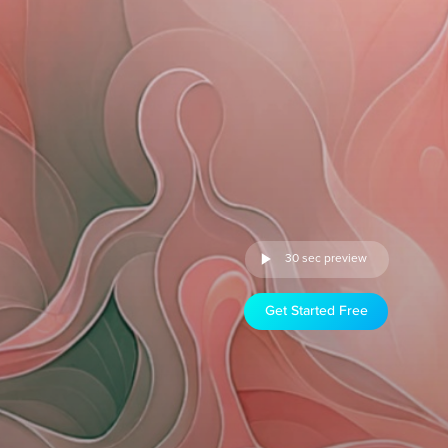
30 sec preview
Get Started Free