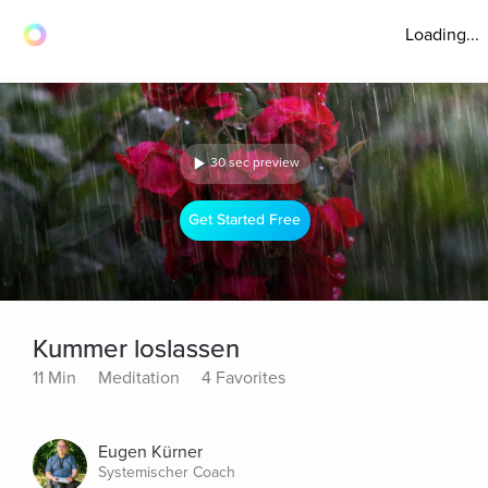
Loading...
30 sec preview
Get Started Free
Kummer loslassen
11 Min
Meditation
4 Favorites
Eugen Kürner
Systemischer Coach