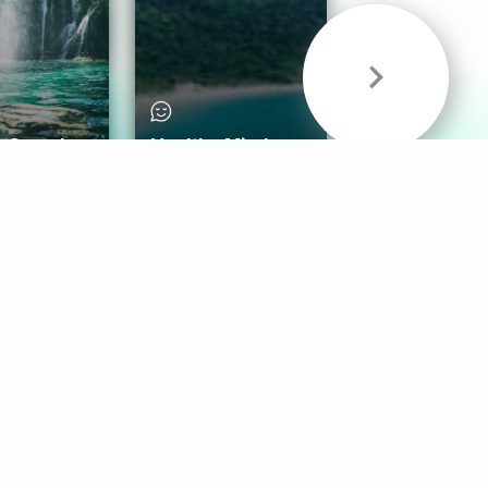
& Sounds
Healthy Mind
Follow Us