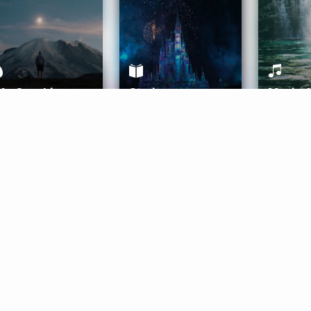
ife Coaching
Stories
Music 
More
Get Started
Gift Aura
Get Started