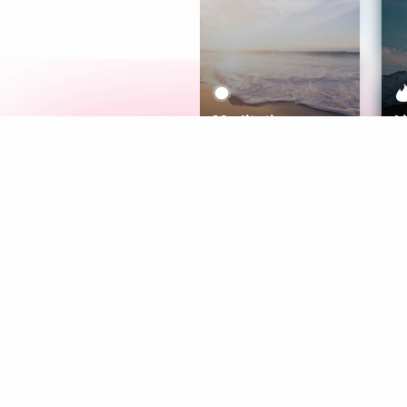
Meditation
L
Aura
Explore