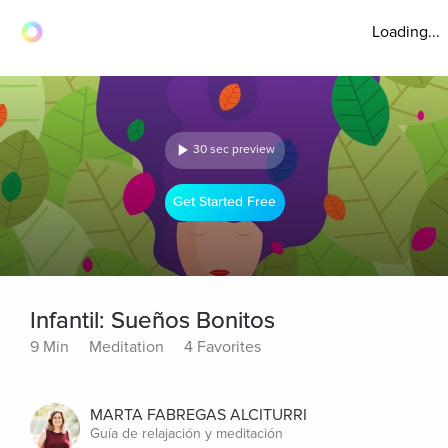
Loading...
30 sec preview
Get Started Free
Infantil: Sueños Bonitos
9 Min
Meditation
4 Favorites
MARTA FABREGAS ALCITURRI
Guía de relajación y meditación